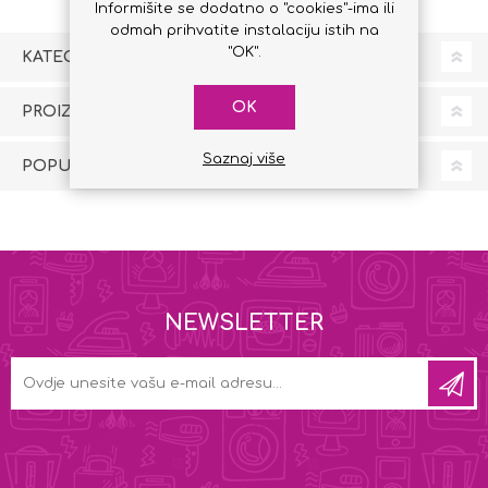
Informišite se dodatno o "cookies"-ima ili
odmah prihvatite instalaciju istih na
"OK".
KATEGORIJE
OK
PROIZVOĐAČI
Saznaj više
POPULARNI TAG-OVI
NEWSLETTER