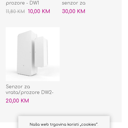
prozore - DW1
senzor za
vrata/prozor - SNZB-
10,00 KM
30,00 KM
11,80 KM
04
Senzor za
vrata/prozore DW2-
WiFi
20,00 KM
Naša web trgovina koristi „cookies“.