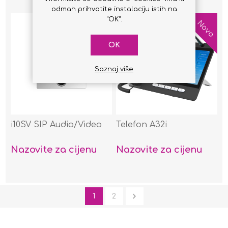
odmah prihvatite instalaciju istih na
"OK".
Novo
Novo
OK
Saznaj više
i10SV SIP Audio/Video
Telefon A32i
Nazovite za cijenu
Nazovite za cijenu
1
2