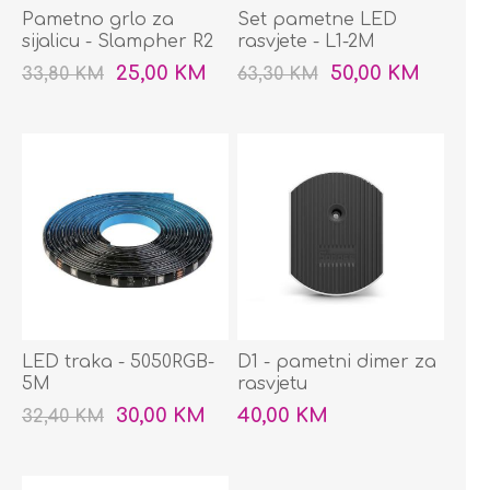
Pametno grlo za
Set pametne LED
sijalicu - Slampher R2
rasvjete - L1-2M
25,00 KM
50,00 KM
33,80 KM
63,30 KM
LED traka - 5050RGB-
D1 - pametni dimer za
5M
rasvjetu
30,00 KM
40,00 KM
32,40 KM