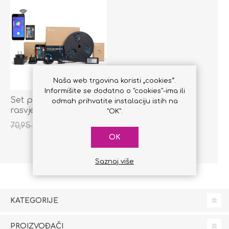
Naša web trgovina koristi „cookies“.
Informišite se dodatno o "cookies"-ima ili
Set pametne LED
odmah prihvatite instalaciju istih na
rasvjete L1-Lite 5
"OK".
metara
75,00 KM
70,95 KM
OK
Saznaj više
KATEGORIJE
PROIZVOĐAČI