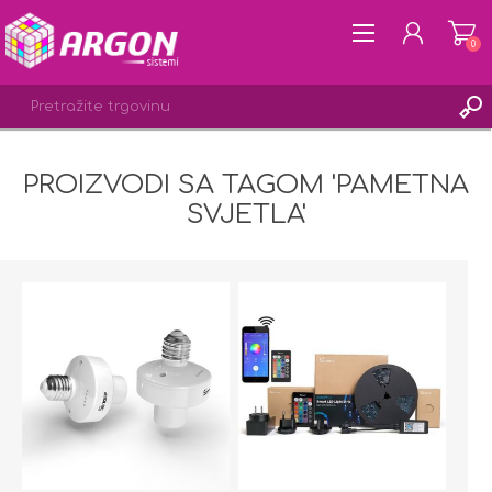
0
PROIZVODI SA TAGOM 'PAMETNA
REGISTRACIJA
SVJETLA'
PRIJAVA
LISTA ŽELJA
0