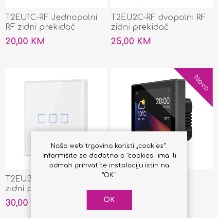
T2EU1C-RF Jednopolni
T2EU2C-RF dvopolni RF
RF zidni prekidač
zidni prekidač
20,00 KM
25,00 KM
Novo
Naša web trgovina koristi „cookies“.
Informišite se dodatno o "cookies"-ima ili
odmah prihvatite instalaciju istih na
"OK".
T2EU3C-RF tropolni RF
Sonoff NS Panel
zidni prekidač
OK
30,00 KM
180,00 KM