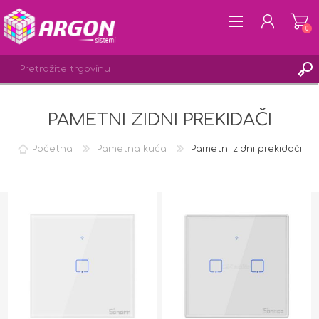
0
PAMETNI ZIDNI PREKIDAČI
REGISTRACIJA
PRIJAVA
Početna
Pametna kuća
Pametni zidni prekidači
LISTA ŽELJA
0