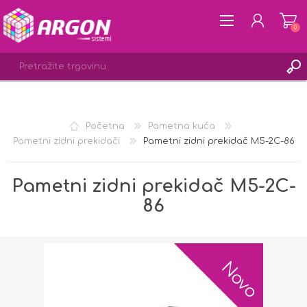
0
REGISTRACIJA
Početna
Pametna kuća
PRIJAVA
Pametni zidni prekidači
Pametni zidni prekidač M5-2C-86
LISTA ŽELJA
0
Pametni zidni prekidač M5-2C-
86
Novo