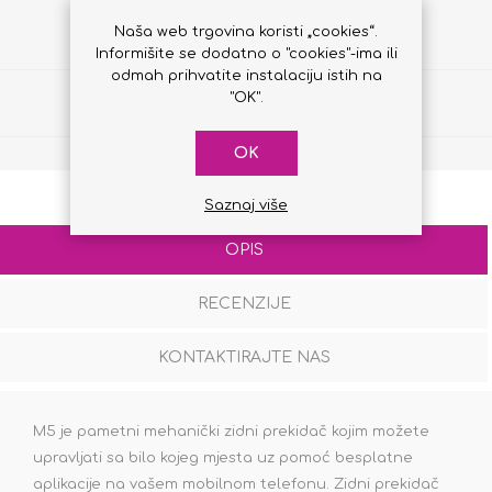
Naša web trgovina koristi „cookies“.
Informišite se dodatno o "cookies"-ima ili
odmah prihvatite instalaciju istih na
"OK".
Podijeli
OK
Saznaj više
OPIS
RECENZIJE
KONTAKTIRAJTE NAS
M5 je pametni mehanički zidni prekidač kojim možete
upravljati sa bilo kojeg mjesta uz pomoć besplatne
aplikacije na vašem mobilnom telefonu. Zidni prekidač