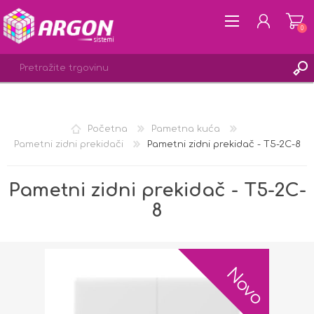
0
REGISTRACIJA
Početna
Pametna kuća
PRIJAVA
Pametni zidni prekidači
Pametni zidni prekidač - T5-2C-8
LISTA ŽELJA
0
Pametni zidni prekidač - T5-2C-
8
Novo