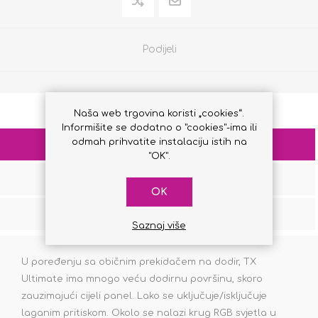
Podijeli
Naša web trgovina koristi „cookies“.
Informišite se dodatno o "cookies"-ima ili
odmah prihvatite instalaciju istih na
OPIS
"OK".
RECENZIJE
OK
KONTAKTIRAJTE NAS
Saznaj više
U poređenju sa običnim prekidačem na dodir, TX
Ultimate ima mnogo veću dodirnu površinu, skoro
zauzimajući cijeli panel. Lako se uključuje/isključuje
laganim pritiskom. Okolo se nalazi krug RGB svjetla u