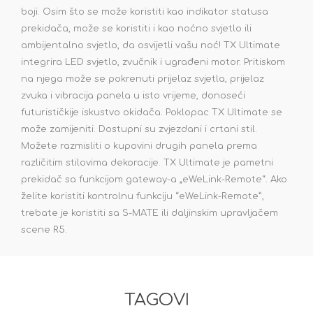
boji. Osim što se može koristiti kao indikator statusa
prekidača, može se koristiti i kao noćno svjetlo ili
ambijentalno svjetlo, da osvijetli vašu noć! TX Ultimate
integrira LED svjetlo, zvučnik i ugrađeni motor. Pritiskom
na njega može se pokrenuti prijelaz svjetla, prijelaz
zvuka i vibracija panela u isto vrijeme, donoseći
futurističkije iskustvo okidača. Poklopac TX Ultimate se
može zamijeniti. Dostupni su zvjezdani i crtani stil.
Možete razmisliti o kupovini drugih panela prema
različitim stilovima dekoracije. TX Ultimate je pametni
prekidač sa funkcijom gateway-a „eWeLink-Remote“. Ako
želite koristiti kontrolnu funkciju “eWeLink-Remote”,
trebate je koristiti sa S-MATE ili daljinskim upravljačem
scene R5.
TAGOVI