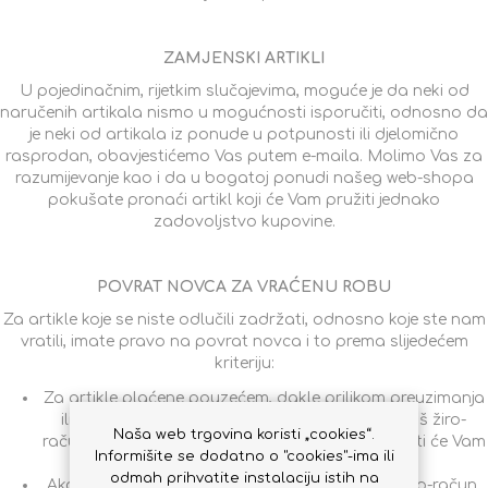
ZAMJENSKI ARTIKLI
U pojedinačnim, rijetkim slučajevima, moguće je da neki od
naručenih artikala nismo u mogućnosti isporučiti, odnosno da
je neki od artikala iz ponude u potpunosti ili djelomično
rasprodan, obavjestićemo Vas putem e-maila. Molimo Vas za
razumijevanje kao i da u bogatoj ponudi našeg web-shopa
pokušate pronaći artikl koji će Vam pružiti jednako
zadovoljstvo kupovine.
POVRAT NOVCA ZA VRAĆENU ROBU
Za artikle koje se niste odlučili zadržati, odnosno koje ste nam
vratili, imate pravo na povrat novca i to prema slijedećem
kriteriju:
Za artikle plaćene pouzećem, dakle prilikom preuzimanja
ili za artikle plaćene općom uplatnicom na naš žiro-
Naša web trgovina koristi „cookies“.
račun, iznos u visini prodajne cijene proizvoda biti će Vam
Informišite se dodatno o "cookies"-ima ili
vraćen na tekući račun u roku 30 dana.
odmah prihvatite instalaciju istih na
Ako ste artikle platili unaprijed, virmanom na žiro-račun,