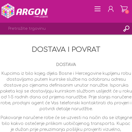
0
DOSTAVA I POVRAT
REGISTRACIJA
PRIJAVA
DOSTAVA
LISTA ŽELJA
0
Kupcima iz bilo kojeg dijela Bosne i Hercegovine kupljenu robu
dostavljamo putem kurirske službe na odabranu adresu
dostave po cijenama definisanim unutar naružbe. Isporuka
paketa koji se dostavljaju kurirskom službom uslijedit će u roku
od 1-5 radnih dana od prijema narudžbe. Prije slanja naručene
robe, prodajni agent će Vas telefonski kontaktirati da provjeri i
potvrdi detalje narudžbe.
Pakovanje naručene robe će se uzvesti na način da se izbjegne
bilo kakvo ostećenje prilikom uobičajenog transporta. Kupac
je dužan prije preuzimanja pošiljku provjeriti vizuelno,