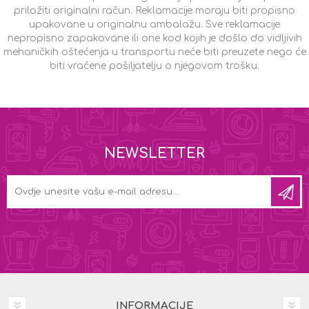
priložiti originalni račun. Reklamacije moraju biti propisno
upakovane u originalnu ambalažu. Sve reklamacije
nepropisno zapakovane ili one kod kojih je došlo do vidljivih
mehaničkih oštećenja u transportu neće biti preuzete nego će
biti vraćene pošiljatelju o njegovom trošku.
NEWSLETTER
INFORMACIJE