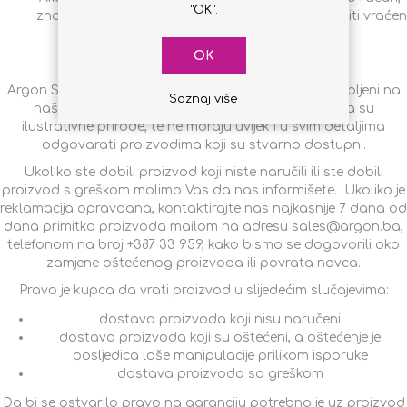
"OK".
iznos u visini prodajne cijene proizvoda će Vam biti vraćen
na račun sa kojega je uplata izvršena.
OK
REKLAMACIJE
Argon Sistemi d.o.o. garantuje da su svi proizvodi kupljeni na
Saznaj više
našem web-shopu ispravni. Fotografije proizvoda su
ilustrativne prirode, te ne moraju uvijek i u svim detaljima
odgovarati proizvodima koji su stvarno dostupni.
Ukoliko ste dobili proizvod koji niste naručili ili ste dobili
proizvod s greškom molimo Vas da nas informišete. Ukoliko je
reklamacija opravdana, kontaktirajte nas najkasnije 7 dana od
dana primitka proizvoda mailom na adresu sales@argon.ba,
telefonom na broj +387 33 959, kako bismo se dogovorili oko
zamjene oštećenog proizvoda ili povrata novca.
Pravo je kupca da vrati proizvod u slijedećim slučajevima:
dostava proizvoda koji nisu naručeni
dostava proizvoda koji su oštećeni, a oštećenje je
posljedica loše manipulacije prilikom isporuke
dostava proizvoda sa greškom
Da bi se ostvarilo pravo na garanciju potrebno je uz proizvod