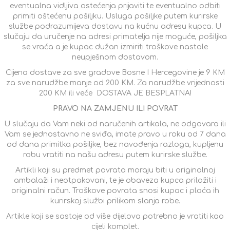
eventualna vidljiva ostećenja prijaviti te eventualno odbiti
primiti oštećenu pošiljku. Usluga pošiljke putem kurirske
službe podrazumijeva dostavu na kućnu adresu kupca. U
slučaju da uručenje na adresi primatelja nije moguće, pošiljka
se vraća a je kupac dužan izmiriti troškove nastale
neupješnom dostavom.
Cijena dostave za sve gradove Bosne I Hercegovine je 9 KM
za sve narudžbe manje od 200 KM. Za narudžbe vrijednosti
200 KM ili veće DOSTAVA JE BESPLATNA!
PRAVO NA ZAMJENU ILI POVRAT
U slučaju da Vam neki od naručenih artikala, ne odgovara ili
Vam se jednostavno ne sviđa, imate pravo u roku od 7 dana
od dana primitka pošiljke, bez navođenja razloga, kupljenu
robu vratiti na našu adresu putem kurirske službe.
Artikli koji su predmet povrata moraju biti u originalnoj
ambalaži i neotpakovani, te je obaveza kupca priložiti i
originalni račun. Troškove povrata snosi kupac i plaća ih
kurirskoj službi prilikom slanja robe.
Artikle koji se sastoje od više dijelova potrebno je vratiti kao
cijeli komplet.