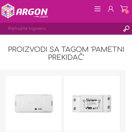
0
PROIZVODI SA TAGOM 'PAMETNI
REGISTRACIJA
PREKIDAČ'
PRIJAVA
LISTA ŽELJA
0