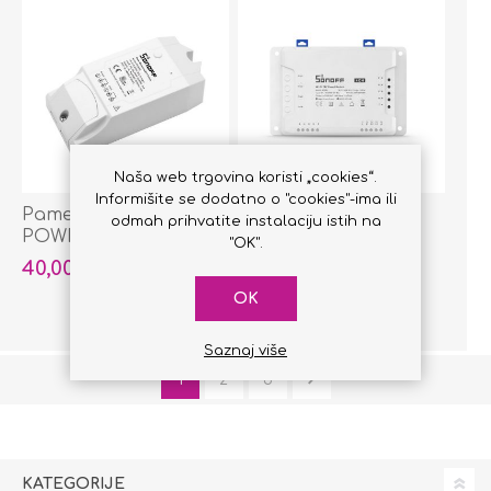
Naša web trgovina koristi „cookies“.
Informišite se dodatno o "cookies"-ima ili
Pametni prekidač -
Pametni prekidač -
odmah prihvatite instalaciju istih na
POWR2
4CHR3
"OK".
40,00 KM
70,00 KM
OK
Saznaj više
1
2
3
KATEGORIJE