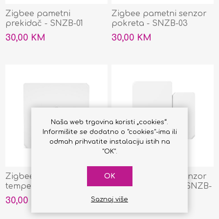
Zigbee pametni
Zigbee pametni senzor
prekidač - SNZB-01
pokreta - SNZB-03
30,00 KM
30,00 KM
Naša web trgovina koristi „cookies“.
Informišite se dodatno o "cookies"-ima ili
odmah prihvatite instalaciju istih na
"OK".
Zigbee pametni senzor
Zigbee pametni senzor
OK
temperature i vlažnosti -
za vrata/prozor - SNZB-
SNZB-02
04
30,00 KM
30,00 KM
Saznaj više