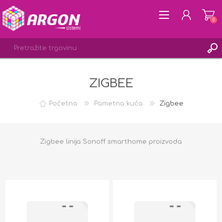
0
ZIGBEE
REGISTRACIJA
PRIJAVA
Početna
Pametna kuća
Zigbee
LISTA ŽELJA
0
Zigbee linija Sonoff smarthome proizvoda